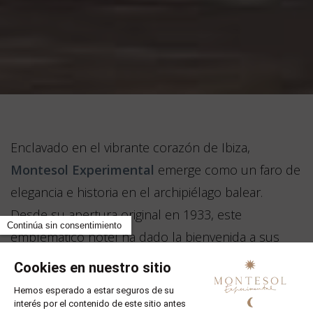
Enclavado en el vibrante corazón de Ibiza,
Montesol Experimental
emerge como un faro de
elegancia e historia en el archipiélago balear.
Desde su apertura original en 1933, este
emblemático hotel ha dado la bienvenida a sus
huéspedes con su distintiva mezcla de encanto
tradicional e innovación contemporánea,
convirtiéndolo en un destino de visita obligada